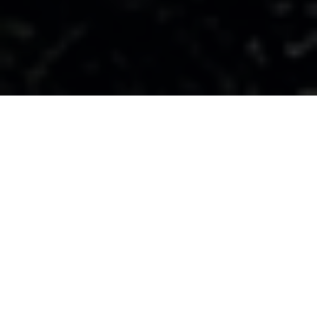
Eventos Relevantes
miércoles, abril 01, 2026
Grupo Bafar fortalece su
01
posicionamiento en el mercado
institucional mediante inversión
ABR
estratégica en Ciemsa Foodservice.
2026
Más información >